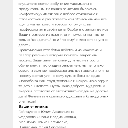
слушателю сделали обучение максимально
продуктивным. На ваших занятиях было очень
комфортно учиться: ваше доброе отношение и
готовность еще раз показать или объяснить нам всё
то, что мы не поняли, говорит о том , что вы
профессионал в своём деле. Особенно запомнились
Ваши примеры из жизни, они помогли понять не
только "как делать" но и "почему" именно так нужно
делать.
Практическая отработка действий на манекене и
разбор реальных истории помогли закрепить
теорию. Ваши занятия стали для нас не просто
обучением, а настоящим открытием: мы не только
освоили важные профессиональные навыки , но и по
новому взглянули на саму суть заботы о людях.
Спасибо за Ваш труд, терпение и искреннюю веру в
то , что вы делаете! Пусть Ваша доброта, мудрость и
энергия продолжают вдохновлять людей на добрые
дела! Желаем вам крепкого здоровья и благодарных
учеников!
Ваши ученики:
Гайжаускене Юлия Анатольевна,
Федорова Оксана Владимировна,
Малыгина Нонна Евгеньевна,
Шаляпина Юлия Сергеевна,