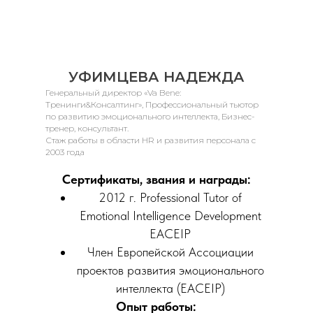
УФИМЦЕВА НАДЕЖДА
Генеральный директор «Va Bene:
Тренинги&Консалтинг», Профессиональный тьютор
по развитию эмоционального интеллекта, Бизнес-
тренер, консультант.
Стаж работы в области HR и развития персонала с
2003 года
Сертификаты, звания и награды:
2012 г. Professional Tutor of
Emotional Intelligence Development
EACEIP
Член Европейской Ассоциации
проектов развития эмоционального
интеллекта (EACEIP)
Опыт работы: