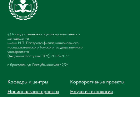
© Государственная академия промышленного
менеджмента
имени Н.П. Пастухова филиал национального
исследовательского Томского государственного
университета
(Академия Пастухова ТГУ), 2006-2023
г. Ярославль, ул. Республиканская 42/24
Кафедры и центры
Корпоративные проекты
Национальные проекты
Наука и технологии
MBA
Издательский дом
Аспирантура
Гостевой дом
Обучение детей
Сведения об организации