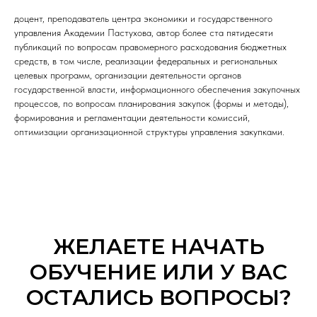
доцент, преподаватель центра экономики и государственного
управления Академии Пастухова, автор более ста пятидесяти
публикаций по вопросам правомерного расходования бюджетных
средств, в том числе, реализации федеральных и региональных
целевых программ, организации деятельности органов
государственной власти, информационного обеспечения закупочных
процессов, по вопросам планирования закупок (формы и методы),
формирования и регламентации деятельности комиссий,
оптимизации организационной структуры управления закупками.
ЖЕЛАЕТЕ НАЧАТЬ
ОБУЧЕНИЕ ИЛИ У ВАС
ОСТАЛИСЬ ВОПРОСЫ?